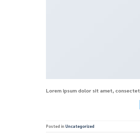
Lorem ipsum dolor sit amet, consectetu
Posted in
Uncategorized