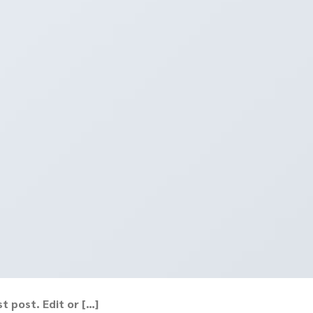
t post. Edit or […]