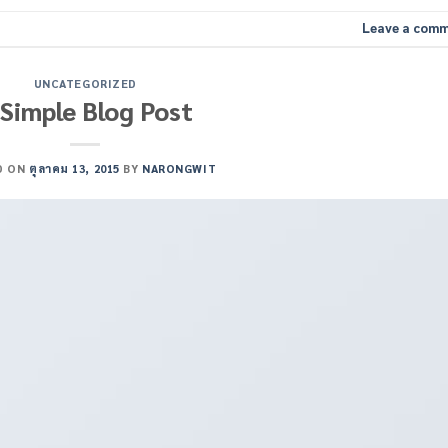
Leave a com
UNCATEGORIZED
 Simple Blog Post
D ON
ตุลาคม 13, 2015
BY
NARONGWIT