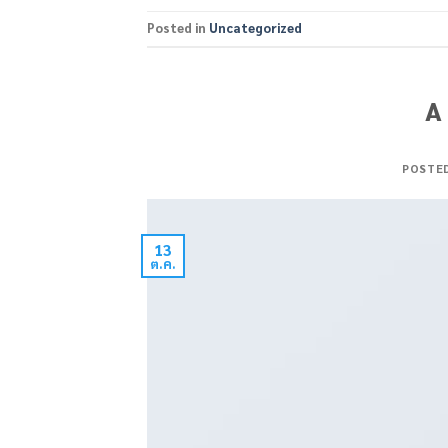
Posted in
Uncategorized
A
POSTE
13
ต.ค.