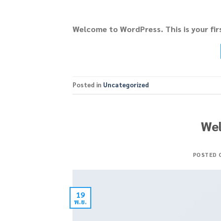
Welcome to WordPress. This is your firs
Posted in
Uncategorized
Wel
POSTED
19
พ.ย.