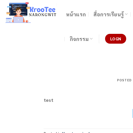
Skip
to
หน้าแรก
สื่อการเรียนรู้
content
กิจกรรม
LOGN
POSTED
test