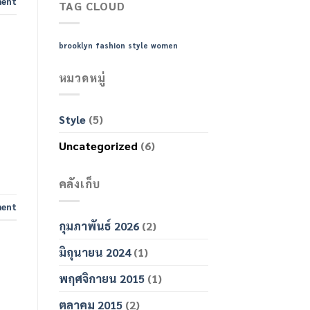
ment
TAG CLOUD
brooklyn
fashion
style
women
หมวดหมู่
Style
(5)
Uncategorized
(6)
คลังเก็บ
ment
กุมภาพันธ์ 2026
(2)
มิถุนายน 2024
(1)
พฤศจิกายน 2015
(1)
ตุลาคม 2015
(2)