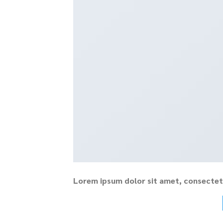
Lorem ipsum dolor sit amet, consectetu