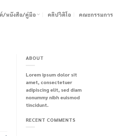
์/หนังสือ/คู่มือ
คลิปวิดิโอ
คณะกรรมการ
ABOUT
Lorem ipsum dolor sit
amet, consectetuer
adipiscing elit, sed diam
nonummy nibh euismod
tincidunt.
RECENT COMMENTS