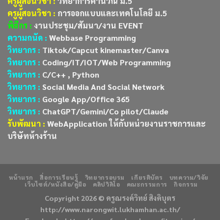
ครูผู้สอนวิชา :
วิทยาการคำนวณ ม.5
ครูผู้สอนวิชา :
การออกแบบและเทคโนโลยี ม.5
พิธีกร :
งานประชุม/สัมนา/งาน EVENT
ความถนัด :
Webbase Programming
วิทยากร :
Tiktok/Capcut kinemaster/Canva
วิทยากร :
Coding/IT/IOT/Web Programming
วิทยากร :
C/C++ , Python
วิทยากร :
Social Media And Social Network
วิทยากร :
Google App/Office 365
วิทยากร :
ChatGPT/Gemini/Co pilot/Claude
รับพัฒนา :
WebApplication ให้กับหน่วยงานราชการและ
บริษัทห้างร้าน
หน้าแรก
สื่อการเรียนรู้
วิทยากรอบรม
เกียรติบัตร
บทความ/วิจัย
เว็บไซต์/หนังสือ/คู่มือ
คลิปวิดิโอ
คณะกรรมการ
กิจกรรม
Copyright 2026 ©
ครูณรงค์วิทย์ สิงคิบุตร
http://www.narongwit.lukhamhan.ac.th/